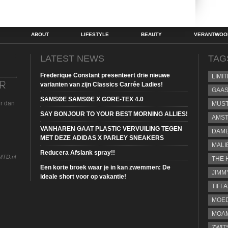
ABOUT
LIFESTYLE
BEAUTY
VERANTWOOR
LATEST NEWS
TAG
Frederique Constant presenteert drie nieuwe
LIMI
varianten van zijn Classics Carrée Ladies!
GAA
SAMSØE SAMSØE X GORE-TEX 4.0
ur dan
MUS
SAY BONJOUR TO YOUR BEST MORNING ALLIES!
AMST
VANHAREN GAAT PLASTIC VERVUILING TEGEN
DAME
MET DEZE ADIDAS X PARLEY SNEAKERS
MALI
Reducera Afslank spray!!
MTD.nl
THE 
Een korte broek waar je in kan zwemmen: De
JIMM
ideale short voor op vakantie!
TIFF
MOE
MOAM
ZWIT