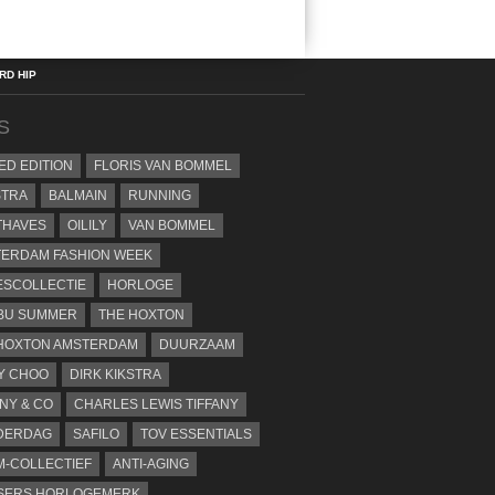
D HIP
S
TED EDITION
FLORIS VAN BOMMEL
STRA
BALMAIN
RUNNING
THAVES
OILILY
VAN BOMMEL
ERDAM FASHION WEEK
SCOLLECTIE
HORLOGE
BU SUMMER
THE HOXTON
HOXTON AMSTERDAM
DUURZAAM
Y CHOO
DIRK KIKSTRA
ANY & CO
CHARLES LEWIS TIFFANY
DERDAG
SAFILO
TOV ESSENTIALS
-COLLECTIEF
ANTI-AGING
SERS HORLOGEMERK