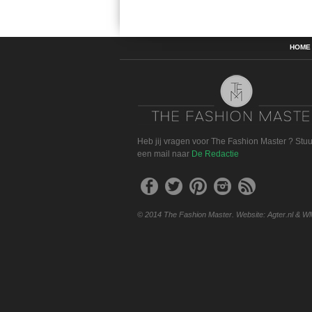
HOME
Heb jij vragen voor The Fashion Master ? Stu
een mail naar
De Redactie
© 2014 The Fashion Master. Website: Agter.nl & W