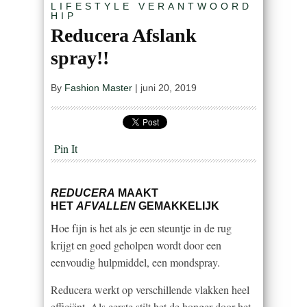
LIFESTYLE
VERANTWOORD
HIP
Reducera Afslank
spray!!
By
Fashion Master
|
juni 20, 2019
Pin It
REDUCERA
MAAKT
HET
AFVALLEN
GEMAKKELIJK
Hoe fijn is het als je een steuntje in de rug
krijgt en goed geholpen wordt door een
eenvoudig hulpmiddel, een mondspray.
Reducera werkt op verschillende vlakken heel
efficiënt. Als eerste stilt het de honger door het