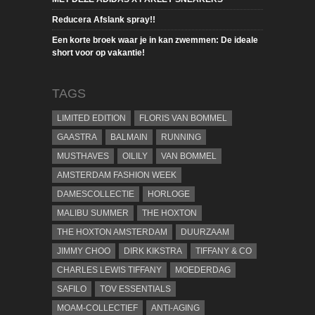
Reducera Afslank spray!!
Een korte broek waar je in kan zwemmen: De ideale
short voor op vakantie!
TAGS
LIMITED EDITION
FLORIS VAN BOMMEL
GAASTRA
BALMAIN
RUNNING
MUSTHAVES
OILILY
VAN BOMMEL
AMSTERDAM FASHION WEEK
DAMESCOLLECTIE
HORLOGE
MALIBU SUMMER
THE HOXTON
THE HOXTON AMSTERDAM
DUURZAAM
JIMMY CHOO
DIRK KIKSTRA
TIFFANY & CO
CHARLES LEWIS TIFFANY
MOEDERDAG
SAFILO
TOV ESSENTIALS
MOAM-COLLECTIEF
ANTI-AGING