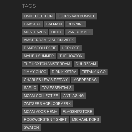
TAGS
LIMITED EDITION
FLORIS VAN BOMMEL
GAASTRA
BALMAIN
RUNNING
MUSTHAVES
OILILY
VAN BOMMEL
AMSTERDAM FASHION WEEK
DAMESCOLLECTIE
HORLOGE
MALIBU SUMMER
THE HOXTON
THE HOXTON AMSTERDAM
DUURZAAM
JIMMY CHOO
DIRK KIKSTRA
TIFFANY & CO
CHARLES LEWIS TIFFANY
MOEDERDAG
SAFILO
TOV ESSENTIALS
MOAM-COLLECTIEF
ANTI-AGING
ZWITSERS HORLOGEMERK
MOAM VOOR HEMA
FLAGSHIPSTORE
ROOKWORSTEN T-SHIRT
MICHAEL KORS
SWATCH