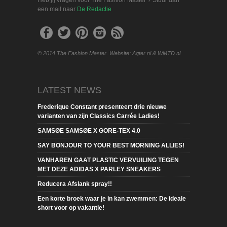
Heb jij vragen voor The Fashion Master ? Stuur dan
een mail naar
De Redactie
© 2014 The Fashion Master. Website: Agter.nl & WMTD.nl
LATEST NEWS
Frederique Constant presenteert drie nieuwe
varianten van zijn Classics Carrée Ladies!
SAMSØE SAMSØE X GORE-TEX 4.0
SAY BONJOUR TO YOUR BEST MORNING ALLIES!
VANHAREN GAAT PLASTIC VERVUILING TEGEN
MET DEZE ADIDAS X PARLEY SNEAKERS
Reducera Afslank spray!!
Een korte broek waar je in kan zwemmen: De ideale
short voor op vakantie!