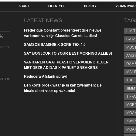
ABOUT
LIFESTYLE
BEAUTY
VERANTWOOR
LATEST NEWS
TAG
Frederique Constant presenteert drie nieuwe
LIMI
varianten van zijn Classics Carrée Ladies!
GAA
SAMSØE SAMSØE X GORE-TEX 4.0
ur dan
MUS
SAY BONJOUR TO YOUR BEST MORNING ALLIES!
AMST
VANHAREN GAAT PLASTIC VERVUILING TEGEN
DAME
MET DEZE ADIDAS X PARLEY SNEAKERS
MALI
Reducera Afslank spray!!
MTD.nl
THE 
Een korte broek waar je in kan zwemmen: De
JIMM
ideale short voor op vakantie!
TIFF
MOE
MOAM
ZWIT
MOA