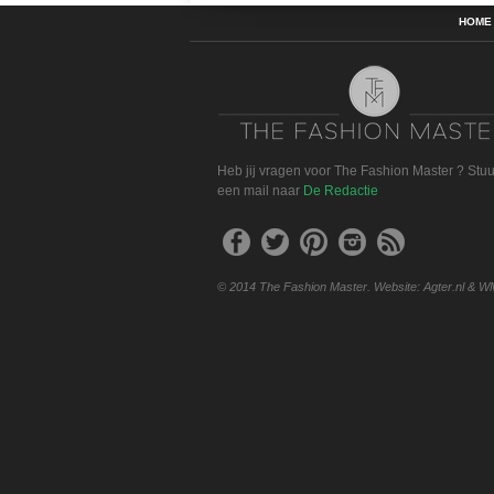
HOME
Heb jij vragen voor The Fashion Master ? Stu
een mail naar
De Redactie
© 2014 The Fashion Master. Website: Agter.nl & W