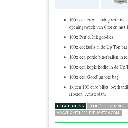
100x een overnachting voor twe
openingsweek van 6 tot en met 12
100x Pen & Ink goodies
100x cocktails in de Up Top ba
100x een portie bitterballen in 
100x een kopje koffie in de Up
100x een Good’un tote bag
1x een 100 euro biljet, overhan
Hoxton, Amsterdam
RELATED ITEMS
OFFICIËLE OPENING
WWW.HOXTON100.THEHOXTON.COM.