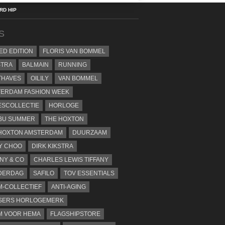
D HIP
S
TED EDITION
FLORIS VAN BOMMEL
STRA
BALMAIN
RUNNING
THAVES
OILILY
VAN BOMMEL
ERDAM FASHION WEEK
SCOLLECTIE
HORLOGE
BU SUMMER
THE HOXTON
HOXTON AMSTERDAM
DUURZAAM
Y CHOO
DIRK KIKSTRA
ANY & CO
CHARLES LEWIS TIFFANY
DERDAG
SAFILO
TOV ESSENTIALS
-COLLECTIEF
ANTI-AGING
SERS HORLOGEMERK
M VOOR HEMA
FLAGSHIPSTORE