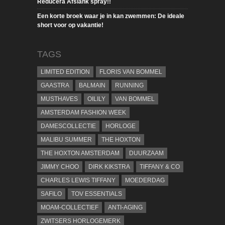
Reducera Afslank spray!!
Een korte broek waar je in kan zwemmen: De ideale
short voor op vakantie!
TAGS
LIMITED EDITION
FLORIS VAN BOMMEL
GAASTRA
BALMAIN
RUNNING
MUSTHAVES
OILILY
VAN BOMMEL
AMSTERDAM FASHION WEEK
DAMESCOLLECTIE
HORLOGE
MALIBU SUMMER
THE HOXTON
THE HOXTON AMSTERDAM
DUURZAAM
JIMMY CHOO
DIRK KIKSTRA
TIFFANY & CO
CHARLES LEWIS TIFFANY
MOEDERDAG
SAFILO
TOV ESSENTIALS
MOAM-COLLECTIEF
ANTI-AGING
ZWITSERS HORLOGEMERK