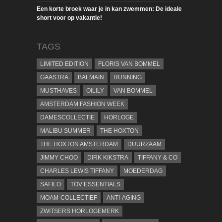
Een korte broek waar je in kan zwemmen: De ideale
short voor op vakantie!
TAGS
LIMITED EDITION
FLORIS VAN BOMMEL
GAASTRA
BALMAIN
RUNNING
MUSTHAVES
OILILY
VAN BOMMEL
AMSTERDAM FASHION WEEK
DAMESCOLLECTIE
HORLOGE
MALIBU SUMMER
THE HOXTON
THE HOXTON AMSTERDAM
DUURZAAM
JIMMY CHOO
DIRK KIKSTRA
TIFFANY & CO
CHARLES LEWIS TIFFANY
MOEDERDAG
SAFILO
TOV ESSENTIALS
MOAM-COLLECTIEF
ANTI-AGING
ZWITSERS HORLOGEMERK