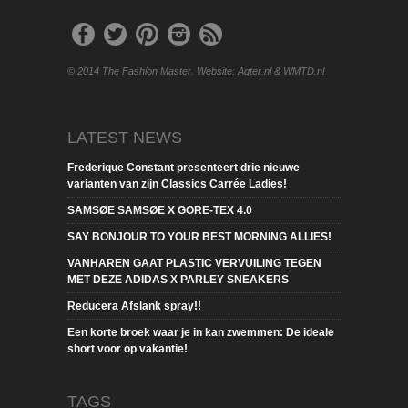
© 2014 The Fashion Master. Website: Agter.nl & WMTD.nl
LATEST NEWS
Frederique Constant presenteert drie nieuwe
varianten van zijn Classics Carrée Ladies!
SAMSØE SAMSØE X GORE-TEX 4.0
SAY BONJOUR TO YOUR BEST MORNING ALLIES!
VANHAREN GAAT PLASTIC VERVUILING TEGEN
MET DEZE ADIDAS X PARLEY SNEAKERS
Reducera Afslank spray!!
Een korte broek waar je in kan zwemmen: De ideale
short voor op vakantie!
TAGS