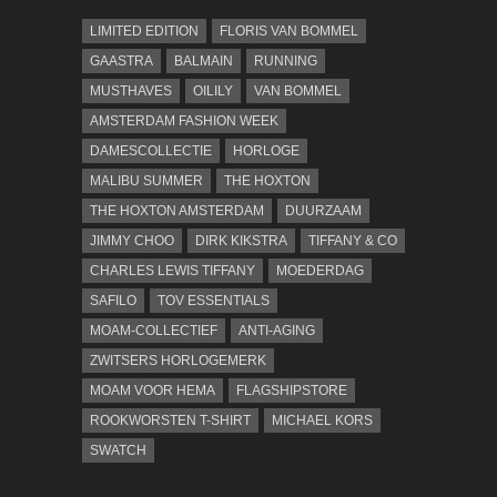
LIMITED EDITION
FLORIS VAN BOMMEL
GAASTRA
BALMAIN
RUNNING
MUSTHAVES
OILILY
VAN BOMMEL
AMSTERDAM FASHION WEEK
DAMESCOLLECTIE
HORLOGE
MALIBU SUMMER
THE HOXTON
THE HOXTON AMSTERDAM
DUURZAAM
JIMMY CHOO
DIRK KIKSTRA
TIFFANY & CO
CHARLES LEWIS TIFFANY
MOEDERDAG
SAFILO
TOV ESSENTIALS
MOAM-COLLECTIEF
ANTI-AGING
ZWITSERS HORLOGEMERK
MOAM VOOR HEMA
FLAGSHIPSTORE
ROOKWORSTEN T-SHIRT
MICHAEL KORS
SWATCH