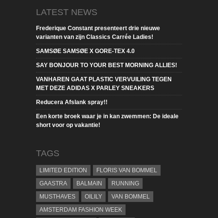
LATEST NEWS
Frederique Constant presenteert drie nieuwe
varianten van zijn Classics Carrée Ladies!
SAMSØE SAMSØE X GORE-TEX 4.0
SAY BONJOUR TO YOUR BEST MORNING ALLIES!
VANHAREN GAAT PLASTIC VERVUILING TEGEN
MET DEZE ADIDAS X PARLEY SNEAKERS
Reducera Afslank spray!!
Een korte broek waar je in kan zwemmen: De ideale
short voor op vakantie!
TAGS
LIMITED EDITION
FLORIS VAN BOMMEL
GAASTRA
BALMAIN
RUNNING
MUSTHAVES
OILILY
VAN BOMMEL
AMSTERDAM FASHION WEEK