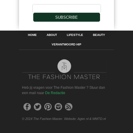
SUBSCRIBE
HOME
ABOUT
LIFESTYLE
BEAUTY
VERANTWOORD HIP
Heb jij vragen voor The Fashion Master ? Stuur dan
een mail naar
De Redactie
© 2014 The Fashion Master. Website: Agter.nl & WMTD.nl