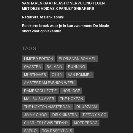
VANHAREN GAAT PLASTIC VERVUILING TEGEN
MET DEZE ADIDAS X PARLEY SNEAKERS
Reducera Afslank spray!!
Een korte broek waar je in kan zwemmen: De ideale
short voor op vakantie!
TAGS
LIMITED EDITION
FLORIS VAN BOMMEL
GAASTRA
BALMAIN
RUNNING
MUSTHAVES
OILILY
VAN BOMMEL
AMSTERDAM FASHION WEEK
DAMESCOLLECTIE
HORLOGE
MALIBU SUMMER
THE HOXTON
THE HOXTON AMSTERDAM
DUURZAAM
JIMMY CHOO
DIRK KIKSTRA
TIFFANY & CO
CHARLES LEWIS TIFFANY
MOEDERDAG
SAFILO
TOV ESSENTIALS