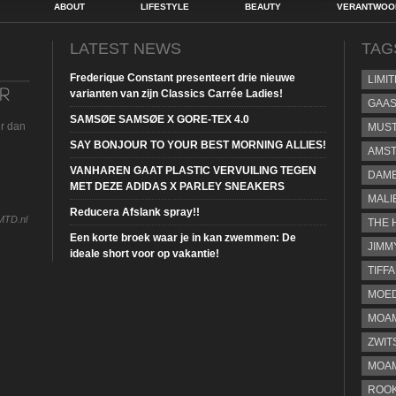
ABOUT
LIFESTYLE
BEAUTY
VERANTWOOR
LATEST NEWS
TAG
Frederique Constant presenteert drie nieuwe
LIMI
varianten van zijn Classics Carrée Ladies!
GAA
SAMSØE SAMSØE X GORE-TEX 4.0
ur dan
MUS
SAY BONJOUR TO YOUR BEST MORNING ALLIES!
AMST
VANHAREN GAAT PLASTIC VERVUILING TEGEN
DAME
MET DEZE ADIDAS X PARLEY SNEAKERS
MALI
Reducera Afslank spray!!
MTD.nl
THE 
Een korte broek waar je in kan zwemmen: De
JIMM
ideale short voor op vakantie!
TIFF
MOE
MOAM
ZWIT
MOA
ROOK