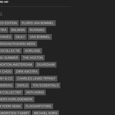
D HIP
S
TED EDITION
FLORIS VAN BOMMEL
STRA
BALMAIN
RUNNING
THAVES
OILILY
VAN BOMMEL
ERDAM FASHION WEEK
SCOLLECTIE
HORLOGE
BU SUMMER
THE HOXTON
HOXTON AMSTERDAM
DUURZAAM
Y CHOO
DIRK KIKSTRA
ANY & CO
CHARLES LEWIS TIFFANY
DERDAG
SAFILO
TOV ESSENTIALS
-COLLECTIEF
ANTI-AGING
SERS HORLOGEMERK
M VOOR HEMA
FLAGSHIPSTORE
WORSTEN T-SHIRT
MICHAEL KORS