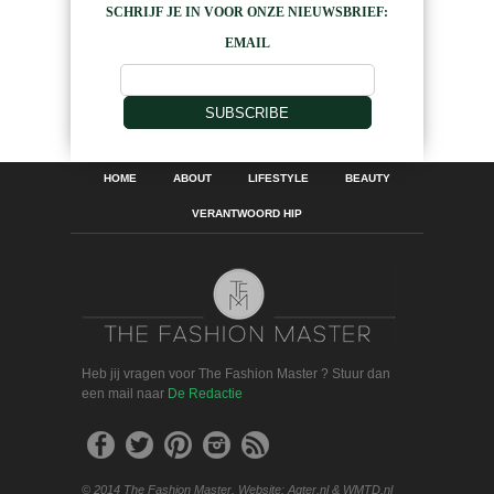
SCHRIJF JE IN VOOR ONZE NIEUWSBRIEF:
EMAIL
SUBSCRIBE
HOME
ABOUT
LIFESTYLE
BEAUTY
VERANTWOORD HIP
Heb jij vragen voor The Fashion Master ? Stuur dan
een mail naar
De Redactie
© 2014 The Fashion Master. Website: Agter.nl & WMTD.nl