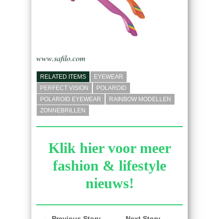
www.safilo.com
RELATED ITEMS
EYEWEAR
PERFECT VISION
POLAROID
POLAROID EYEWEAR
RAINBOW MODELLEN
ZONNEBRILLEN
Klik hier voor meer
fashion & lifestyle
nieuws!
← Previous Story
Next Story →