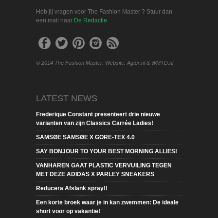
Heb jij vragen voor The Fashion Master ? Stuur dan
een mail naar
De Redactie
© 2014 The Fashion Master. Website: Agter.nl & WMTD.nl
LATEST NEWS
Frederique Constant presenteert drie nieuwe
varianten van zijn Classics Carrée Ladies!
SAMSØE SAMSØE X GORE-TEX 4.0
SAY BONJOUR TO YOUR BEST MORNING ALLIES!
VANHAREN GAAT PLASTIC VERVUILING TEGEN
MET DEZE ADIDAS X PARLEY SNEAKERS
Reducera Afslank spray!!
Een korte broek waar je in kan zwemmen: De ideale
short voor op vakantie!