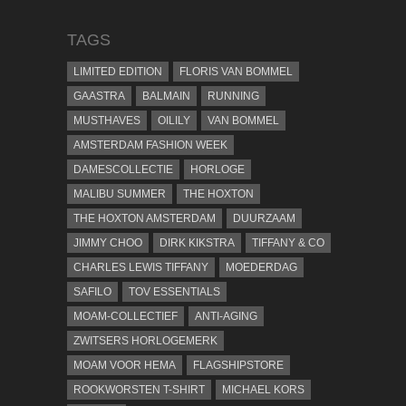
TAGS
LIMITED EDITION
FLORIS VAN BOMMEL
GAASTRA
BALMAIN
RUNNING
MUSTHAVES
OILILY
VAN BOMMEL
AMSTERDAM FASHION WEEK
DAMESCOLLECTIE
HORLOGE
MALIBU SUMMER
THE HOXTON
THE HOXTON AMSTERDAM
DUURZAAM
JIMMY CHOO
DIRK KIKSTRA
TIFFANY & CO
CHARLES LEWIS TIFFANY
MOEDERDAG
SAFILO
TOV ESSENTIALS
MOAM-COLLECTIEF
ANTI-AGING
ZWITSERS HORLOGEMERK
MOAM VOOR HEMA
FLAGSHIPSTORE
ROOKWORSTEN T-SHIRT
MICHAEL KORS