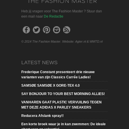
Heb jij vragen voor The Fashion Master ? Stuur dan
een mail naar
De Redactie
© 2014 The Fashion Master. Website: Agter.nl & WMTD.nl
LATEST NEWS
Frederique Constant presenteert drie nieuwe
varianten van zijn Classics Carrée Ladies!
SAMSØE SAMSØE X GORE-TEX 4.0
SAY BONJOUR TO YOUR BEST MORNING ALLIES!
VANHAREN GAAT PLASTIC VERVUILING TEGEN
MET DEZE ADIDAS X PARLEY SNEAKERS
Reducera Afslank spray!!
Een korte broek waar je in kan zwemmen: De ideale