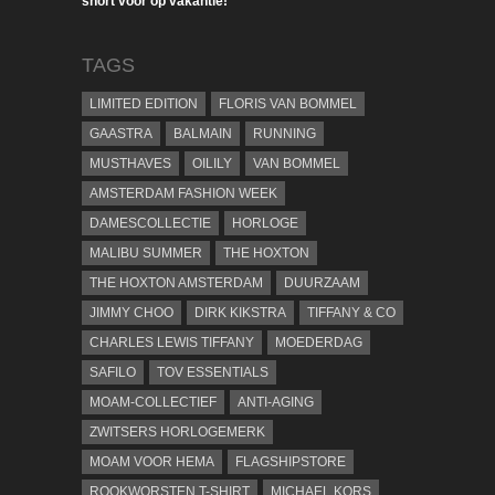
short voor op vakantie!
TAGS
LIMITED EDITION
FLORIS VAN BOMMEL
GAASTRA
BALMAIN
RUNNING
MUSTHAVES
OILILY
VAN BOMMEL
AMSTERDAM FASHION WEEK
DAMESCOLLECTIE
HORLOGE
MALIBU SUMMER
THE HOXTON
THE HOXTON AMSTERDAM
DUURZAAM
JIMMY CHOO
DIRK KIKSTRA
TIFFANY & CO
CHARLES LEWIS TIFFANY
MOEDERDAG
SAFILO
TOV ESSENTIALS
MOAM-COLLECTIEF
ANTI-AGING
ZWITSERS HORLOGEMERK
MOAM VOOR HEMA
FLAGSHIPSTORE
ROOKWORSTEN T-SHIRT
MICHAEL KORS