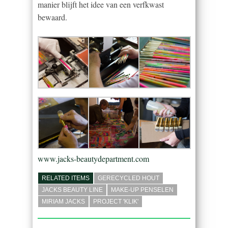
manier blijft het idee van een verfkwast
bewaard.
www.jacks-beautydepartment.com
RELATED ITEMS
GERECYCLED HOUT
JACKS BEAUTY LINE
MAKE-UP PENSELEN
MIRIAM JACKS
PROJECT 'KLIK'