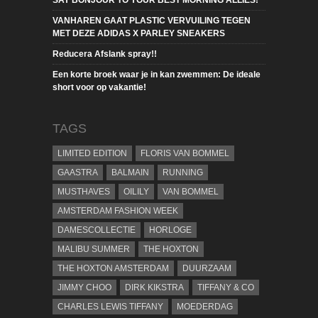
SAY BONJOUR TO YOUR BEST MORNING ALLIES!
VANHAREN GAAT PLASTIC VERVUILING TEGEN
MET DEZE ADIDAS X PARLEY SNEAKERS
Reducera Afslank spray!!
Een korte broek waar je in kan zwemmen: De ideale
short voor op vakantie!
TAGS
LIMITED EDITION
FLORIS VAN BOMMEL
GAASTRA
BALMAIN
RUNNING
MUSTHAVES
OILILY
VAN BOMMEL
AMSTERDAM FASHION WEEK
DAMESCOLLECTIE
HORLOGE
MALIBU SUMMER
THE HOXTON
THE HOXTON AMSTERDAM
DUURZAAM
JIMMY CHOO
DIRK KIKSTRA
TIFFANY & CO
CHARLES LEWIS TIFFANY
MOEDERDAG