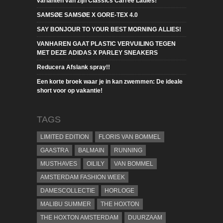
varianten van zijn Classics Carrée Ladies!
SAMSØE SAMSØE X GORE-TEX 4.0
SAY BONJOUR TO YOUR BEST MORNING ALLIES!
VANHAREN GAAT PLASTIC VERVUILING TEGEN
MET DEZE ADIDAS X PARLEY SNEAKERS
Reducera Afslank spray!!
Een korte broek waar je in kan zwemmen: De ideale
short voor op vakantie!
TAGS
LIMITED EDITION
FLORIS VAN BOMMEL
GAASTRA
BALMAIN
RUNNING
MUSTHAVES
OILILY
VAN BOMMEL
AMSTERDAM FASHION WEEK
DAMESCOLLECTIE
HORLOGE
MALIBU SUMMER
THE HOXTON
THE HOXTON AMSTERDAM
DUURZAAM