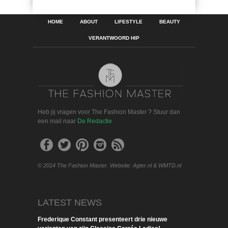
HOME
ABOUT
LIFESTYLE
BEAUTY
VERANTWOORD HIP
Heb jij vragen voor The Fashion Master ? Stuur dan
een mail naar
De Redactie
© 2014 The Fashion Master. Website: Agter.nl & WMTD.nl
LATEST NEWS
Frederique Constant presenteert drie nieuwe