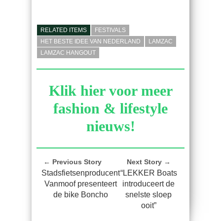
RELATED ITEMS
FESTIVALS
HET BESTE IDEE VAN NEDERLAND
LAMZAC
LAMZAC HANGOUT
Klik hier voor meer
fashion & lifestyle
nieuws!
← Previous Story
Next Story →
Stadsfietsenproducent
“LEKKER Boats
Vanmoof presenteert
introduceert de
de bike Boncho
snelste sloep
ooit”