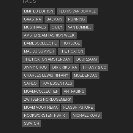
TAGS
LIMITED EDITION
FLORIS VAN BOMMEL
GAASTRA
BALMAIN
RUNNING
MUSTHAVES
OILILY
VAN BOMMEL
AMSTERDAM FASHION WEEK
DAMESCOLLECTIE
HORLOGE
MALIBU SUMMER
THE HOXTON
THE HOXTON AMSTERDAM
DUURZAAM
JIMMY CHOO
DIRK KIKSTRA
TIFFANY & CO
CHARLES LEWIS TIFFANY
MOEDERDAG
SAFILO
TOV ESSENTIALS
MOAM-COLLECTIEF
ANTI-AGING
ZWITSERS HORLOGEMERK
MOAM VOOR HEMA
FLAGSHIPSTORE
ROOKWORSTEN T-SHIRT
MICHAEL KORS
SWATCH