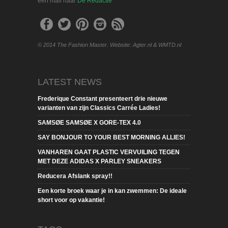
een mail naar
De Redactie
© 2014 The Fashion Master. Website: Agter.nl & WMTD.nl
LATEST NEWS
Frederique Constant presenteert drie nieuwe
varianten van zijn Classics Carrée Ladies!
SAMSØE SAMSØE X GORE-TEX 4.0
SAY BONJOUR TO YOUR BEST MORNING ALLIES!
VANHAREN GAAT PLASTIC VERVUILING TEGEN
MET DEZE ADIDAS X PARLEY SNEAKERS
Reducera Afslank spray!!
Een korte broek waar je in kan zwemmen: De ideale
short voor op vakantie!