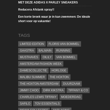
MET DEZE ADIDAS X PARLEY SNEAKERS
Reducera Afslank spray!!
Een korte broek waar je in kan zwemmen: De ideale
short voor op vakantie!
TAGS
LIMITED EDITION
FLORIS VAN BOMMEL
GAASTRA
BALMAIN
RUNNING
MUSTHAVES
OILILY
VAN BOMMEL
AMSTERDAM FASHION WEEK
DAMESCOLLECTIE
HORLOGE
MALIBU SUMMER
THE HOXTON
THE HOXTON AMSTERDAM
DUURZAAM
JIMMY CHOO
DIRK KIKSTRA
TIFFANY & CO
CHARLES LEWIS TIFFANY
MOEDERDAG
SAFILO
TOV ESSENTIALS