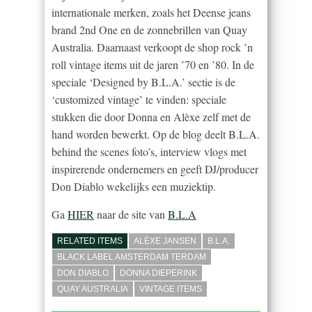
internationale merken, zoals het Deense jeans
brand 2nd One en de zonnebrillen van Quay
Australia. Daarnaast verkoopt de shop rock ’n
roll vintage items uit de jaren ’70 en ’80. In de
speciale ‘Designed by B.L.A.’ sectie is de
‘customized vintage’ te vinden: speciale
stukken die door Donna en Alèxe zelf met de
hand worden bewerkt. Op de blog deelt B.L.A.
behind the scenes foto’s, interview vlogs met
inspirerende ondernemers en geeft DJ/producer
Don Diablo wekelijks een muziektip.
Ga
HIER
naar de site van
B.L.A
RELATED ITEMS
ALÈXE JANSEN
B.L.A.
BLACK LABEL AMSTERDAM TERDAM
DON DIABLO
DONNA DIEPERINK
QUAY AUSTRALIA
VINTAGE ITEMS