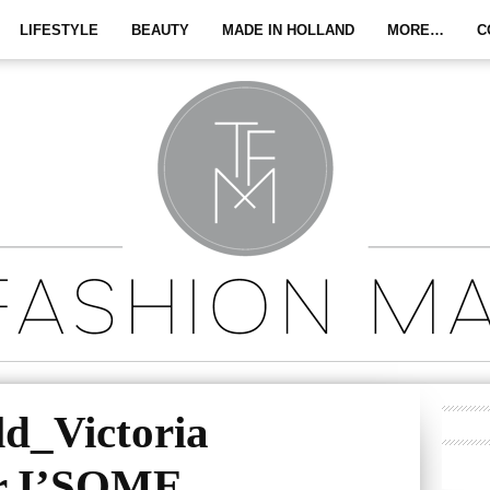
LIFESTYLE
BEAUTY
MADE IN HOLLAND
MORE…
C
d_Victoria
r I’SOME