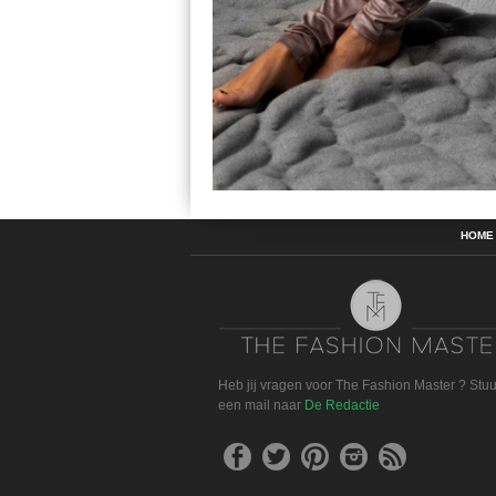
HOME
Heb jij vragen voor The Fashion Master ? Stu
een mail naar
De Redactie