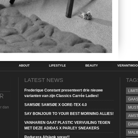
ABOUT
LIFESTYLE
BEAUTY
VERANTWOOR
LATEST NEWS
TAG
Frederique Constant presenteert drie nieuwe
LIMI
varianten van zijn Classics Carrée Ladies!
GAA
SAMSØE SAMSØE X GORE-TEX 4.0
ur dan
MUS
SAY BONJOUR TO YOUR BEST MORNING ALLIES!
AMST
VANHAREN GAAT PLASTIC VERVUILING TEGEN
DAME
MET DEZE ADIDAS X PARLEY SNEAKERS
MALI
Reducera Afslank spray!!