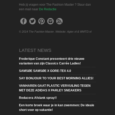
Heb jij vragen voor The Fashion Master ? Stuur dan
een mail naar
De Redactie
© 2014 The Fashion Master. Website: Agter.nl & WMTD.nl
LATEST NEWS
Frederique Constant presenteert drie nieuwe
varianten van zijn Classics Carrée Ladies!
SAMSØE SAMSØE X GORE-TEX 4.0
SAY BONJOUR TO YOUR BEST MORNING ALLIES!
VANHAREN GAAT PLASTIC VERVUILING TEGEN
MET DEZE ADIDAS X PARLEY SNEAKERS
Reducera Afslank spray!!
Een korte broek waar je in kan zwemmen: De ideale
short voor op vakantie!