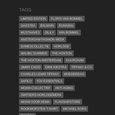
TAGS
LIMITED EDITION
FLORIS VAN BOMMEL
GAASTRA
BALMAIN
RUNNING
MUSTHAVES
OILILY
VAN BOMMEL
AMSTERDAM FASHION WEEK
DAMESCOLLECTIE
HORLOGE
MALIBU SUMMER
THE HOXTON
THE HOXTON AMSTERDAM
DUURZAAM
JIMMY CHOO
DIRK KIKSTRA
TIFFANY & CO
CHARLES LEWIS TIFFANY
MOEDERDAG
SAFILO
TOV ESSENTIALS
MOAM-COLLECTIEF
ANTI-AGING
ZWITSERS HORLOGEMERK
MOAM VOOR HEMA
FLAGSHIPSTORE
ROOKWORSTEN T-SHIRT
MICHAEL KORS