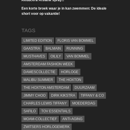
Reducera Afslank spray!!
Een korte broek waar je in kan zwemmen: De ideale
short voor op vakantie!
TAGS
LIMITED EDITION
FLORIS VAN BOMMEL
GAASTRA
BALMAIN
RUNNING
MUSTHAVES
OILILY
VAN BOMMEL
AMSTERDAM FASHION WEEK
DAMESCOLLECTIE
HORLOGE
MALIBU SUMMER
THE HOXTON
THE HOXTON AMSTERDAM
DUURZAAM
JIMMY CHOO
DIRK KIKSTRA
TIFFANY & CO
CHARLES LEWIS TIFFANY
MOEDERDAG
SAFILO
TOV ESSENTIALS
MOAM-COLLECTIEF
ANTI-AGING
ZWITSERS HORLOGEMERK