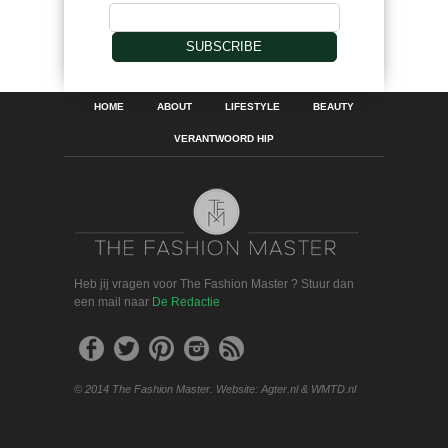
SUBSCRIBE
HOME
ABOUT
LIFESTYLE
BEAUTY
VERANTWOORD HIP
Heb jij vragen voor The Fashion Master ? Stuur dan
een mail naar
De Redactie
© 2014 The Fashion Master. Website: Agter.nl & WMTD.nl