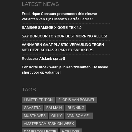
LATEST NEWS
Frederique Constant presenteert drie nieuwe
varianten van zijn Classics Carrée Ladies!
SAMSØE SAMSØE X GORE-TEX 4.0
SAY BONJOUR TO YOUR BEST MORNING ALLIES!
VANHAREN GAAT PLASTIC VERVUILING TEGEN
MET DEZE ADIDAS X PARLEY SNEAKERS
Reducera Afslank spray!!
Een korte broek waar je in kan zwemmen: De ideale
short voor op vakantie!
TAGS
LIMITED EDITION
FLORIS VAN BOMMEL
GAASTRA
BALMAIN
RUNNING
MUSTHAVES
OILILY
VAN BOMMEL
AMSTERDAM FASHION WEEK
DAMESCOLLECTIE
HORLOGE