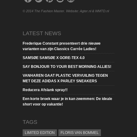
© 2014 The Fashion Master. Website: Agter.nl & WMTD.nl
LATEST NEWS
Frederique Constant presenteert drie nieuwe
varianten van zijn Classics Carrée Ladies!
SAMSØE SAMSØE X GORE-TEX 4.0
SAY BONJOUR TO YOUR BEST MORNING ALLIES!
VANHAREN GAAT PLASTIC VERVUILING TEGEN
MET DEZE ADIDAS X PARLEY SNEAKERS
Reducera Afslank spray!!
Een korte broek waar je in kan zwemmen: De ideale
short voor op vakantie!
TAGS
LIMITED EDITION
FLORIS VAN BOMMEL