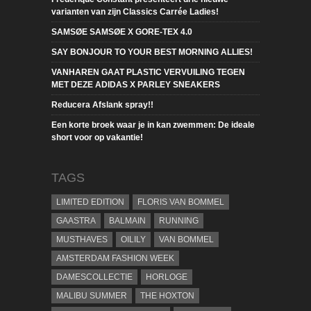
varianten van zijn Classics Carrée Ladies!
SAMSØE SAMSØE X GORE-TEX 4.0
SAY BONJOUR TO YOUR BEST MORNING ALLIES!
VANHAREN GAAT PLASTIC VERVUILING TEGEN
MET DEZE ADIDAS X PARLEY SNEAKERS
Reducera Afslank spray!!
Een korte broek waar je in kan zwemmen: De ideale
short voor op vakantie!
TAGS
LIMITED EDITION
FLORIS VAN BOMMEL
GAASTRA
BALMAIN
RUNNING
MUSTHAVES
OILILY
VAN BOMMEL
AMSTERDAM FASHION WEEK
DAMESCOLLECTIE
HORLOGE
MALIBU SUMMER
THE HOXTON