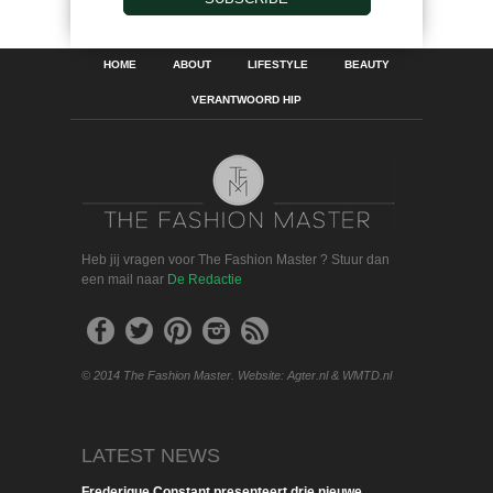
HOME
ABOUT
LIFESTYLE
BEAUTY
VERANTWOORD HIP
Heb jij vragen voor The Fashion Master ? Stuur dan
een mail naar
De Redactie
© 2014 The Fashion Master. Website: Agter.nl & WMTD.nl
LATEST NEWS
Frederique Constant presenteert drie nieuwe