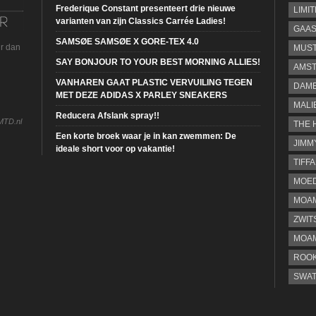
Frederique Constant presenteert drie nieuwe
LIMI
varianten van zijn Classics Carrée Ladies!
GAA
SAMSØE SAMSØE X GORE-TEX 4.0
ur dan
MUS
SAY BONJOUR TO YOUR BEST MORNING ALLIES!
AMST
VANHAREN GAAT PLASTIC VERVUILING TEGEN
DAME
MET DEZE ADIDAS X PARLEY SNEAKERS
MALI
Reducera Afslank spray!!
MTD.nl
THE 
Een korte broek waar je in kan zwemmen: De
JIMM
ideale short voor op vakantie!
TIFF
MOE
MOAM
ZWIT
MOA
ROOK
SWA