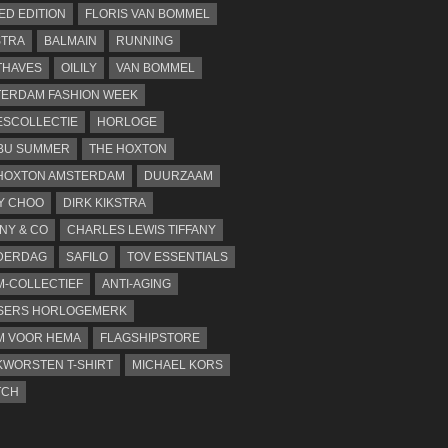
TED EDITION
FLORIS VAN BOMMEL
STRA
BALMAIN
RUNNING
THAVES
OILILY
VAN BOMMEL
ERDAM FASHION WEEK
SCOLLECTIE
HORLOGE
BU SUMMER
THE HOXTON
HOXTON AMSTERDAM
DUURZAAM
Y CHOO
DIRK KIKSTRA
ANY & CO
CHARLES LEWIS TIFFANY
DERDAG
SAFILO
TOV ESSENTIALS
-COLLECTIEF
ANTI-AGING
SERS HORLOGEMERK
M VOOR HEMA
FLAGSHIPSTORE
WORSTEN T-SHIRT
MICHAEL KORS
TCH