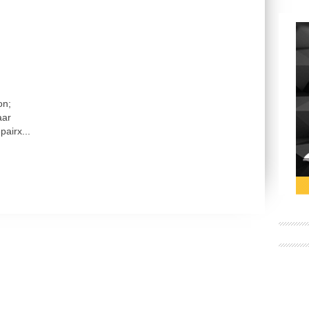
on;
aar
airx...