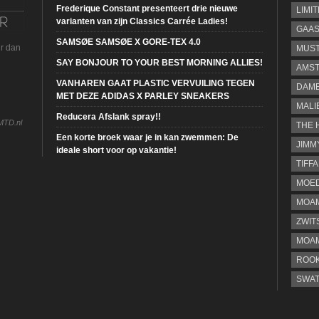
Frederique Constant presenteert drie nieuwe
LIMI
varianten van zijn Classics Carrée Ladies!
GAA
SAMSØE SAMSØE X GORE-TEX 4.0
ur dan
MUS
SAY BONJOUR TO YOUR BEST MORNING ALLIES!
AMST
VANHAREN GAAT PLASTIC VERVUILING TEGEN
DAME
MET DEZE ADIDAS X PARLEY SNEAKERS
MALI
Reducera Afslank spray!!
MTD.nl
THE 
Een korte broek waar je in kan zwemmen: De
JIMM
ideale short voor op vakantie!
TIFF
MOE
MOAM
ZWIT
MOA
ROOK
SWA