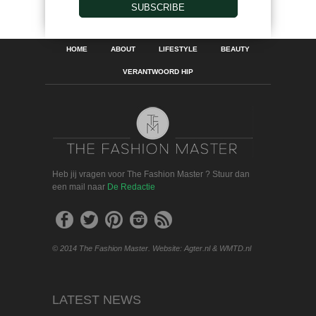
SUBSCRIBE
HOME
ABOUT
LIFESTYLE
BEAUTY
VERANTWOORD HIP
Heb jij vragen voor The Fashion Master ? Stuur dan
een mail naar
De Redactie
© 2014 The Fashion Master. Website: Agter.nl & WMTD.nl
LATEST NEWS