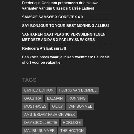
Frederique Constant presenteert drie nieuwe
varianten van zijn Classics Carrée Ladies!
SAMSØE SAMSØE X GORE-TEX 4.0
SAY BONJOUR TO YOUR BEST MORNING ALLIES!
VANHAREN GAAT PLASTIC VERVUILING TEGEN
MET DEZE ADIDAS X PARLEY SNEAKERS
Reducera Afslank spray!!
Een korte broek waar je in kan zwemmen: De ideale
short voor op vakantie!
TAGS
LIMITED EDITION
FLORIS VAN BOMMEL
GAASTRA
BALMAIN
RUNNING
MUSTHAVES
OILILY
VAN BOMMEL
AMSTERDAM FASHION WEEK
DAMESCOLLECTIE
HORLOGE
MALIBU SUMMER
THE HOXTON