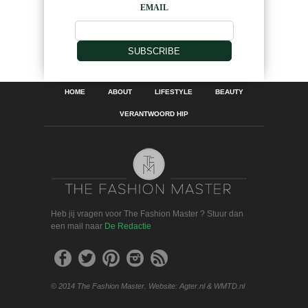
EMAIL
SUBSCRIBE
HOME
ABOUT
LIFESTYLE
BEAUTY
VERANTWOORD HIP
Heb jij vragen voor The Fashion Master ? Stuur dan
een mail naar
De Redactie
© 2014 The Fashion Master. Website: Agter.nl & WMTD.nl