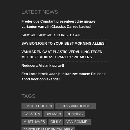
LATEST NEWS
Frederique Constant presenteert drie nieuwe
varianten van zijn Classics Carrée Ladies!
SAMSØE SAMSØE X GORE-TEX 4.0
SAY BONJOUR TO YOUR BEST MORNING ALLIES!
VANHAREN GAAT PLASTIC VERVUILING TEGEN
MET DEZE ADIDAS X PARLEY SNEAKERS
Reducera Afslank spray!!
Een korte broek waar je in kan zwemmen: De ideale
short voor op vakantie!
TAGS
LIMITED EDITION
FLORIS VAN BOMMEL
GAASTRA
BALMAIN
RUNNING
MUSTHAVES
OILILY
VAN BOMMEL
AMSTERDAM FASHION WEEK