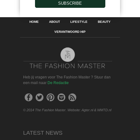
SUBSCRIBE
HOME
ABOUT
LIFESTYLE
BEAUTY
VERANTWOORD HIP
Heb jij vragen voor The Fashion Master ? Stuur dan
een mail naar
De Redactie
© 2014 The Fashion Master. Website: Agter.nl & WMTD.nl
LATEST NEWS