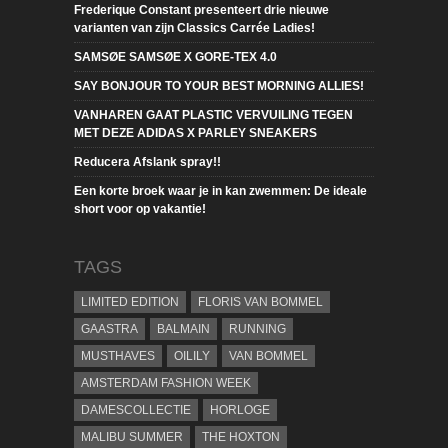
Frederique Constant presenteert drie nieuwe
varianten van zijn Classics Carrée Ladies!
SAMSØE SAMSØE X GORE-TEX 4.0
SAY BONJOUR TO YOUR BEST MORNING ALLIES!
VANHAREN GAAT PLASTIC VERVUILING TEGEN
MET DEZE ADIDAS X PARLEY SNEAKERS
Reducera Afslank spray!!
Een korte broek waar je in kan zwemmen: De ideale
short voor op vakantie!
TAGS
LIMITED EDITION
FLORIS VAN BOMMEL
GAASTRA
BALMAIN
RUNNING
MUSTHAVES
OILILY
VAN BOMMEL
AMSTERDAM FASHION WEEK
DAMESCOLLECTIE
HORLOGE
MALIBU SUMMER
THE HOXTON