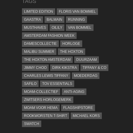
TAGS
LIMITED EDITION
FLORIS VAN BOMMEL
GAASTRA
BALMAIN
RUNNING
MUSTHAVES
OILILY
VAN BOMMEL
AMSTERDAM FASHION WEEK
DAMESCOLLECTIE
HORLOGE
MALIBU SUMMER
THE HOXTON
THE HOXTON AMSTERDAM
DUURZAAM
JIMMY CHOO
DIRK KIKSTRA
TIFFANY & CO
CHARLES LEWIS TIFFANY
MOEDERDAG
SAFILO
TOV ESSENTIALS
MOAM-COLLECTIEF
ANTI-AGING
ZWITSERS HORLOGEMERK
MOAM VOOR HEMA
FLAGSHIPSTORE
ROOKWORSTEN T-SHIRT
MICHAEL KORS
SWATCH