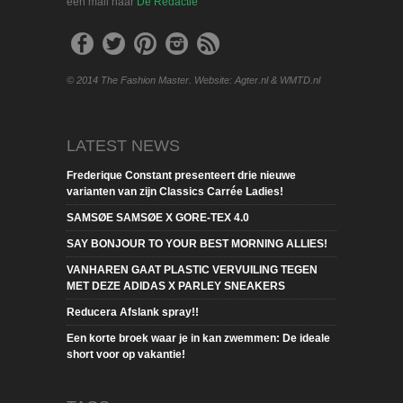
een mail naar
De Redactie
© 2014 The Fashion Master. Website: Agter.nl & WMTD.nl
LATEST NEWS
Frederique Constant presenteert drie nieuwe
varianten van zijn Classics Carrée Ladies!
SAMSØE SAMSØE X GORE-TEX 4.0
SAY BONJOUR TO YOUR BEST MORNING ALLIES!
VANHAREN GAAT PLASTIC VERVUILING TEGEN
MET DEZE ADIDAS X PARLEY SNEAKERS
Reducera Afslank spray!!
Een korte broek waar je in kan zwemmen: De ideale
short voor op vakantie!