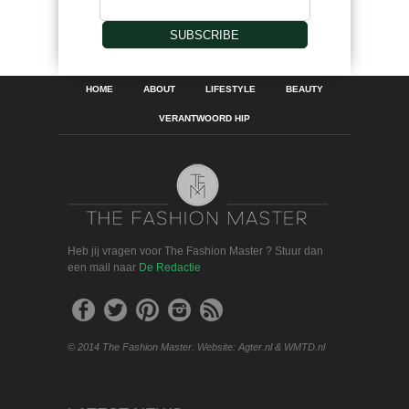
SUBSCRIBE
HOME
ABOUT
LIFESTYLE
BEAUTY
VERANTWOORD HIP
Heb jij vragen voor The Fashion Master ? Stuur dan
een mail naar
De Redactie
© 2014 The Fashion Master. Website: Agter.nl & WMTD.nl