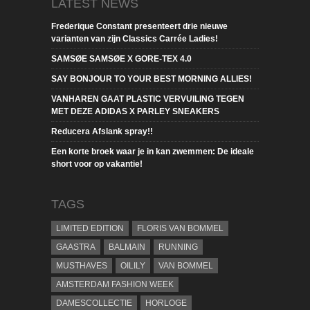
LATEST NEWS
Frederique Constant presenteert drie nieuwe
varianten van zijn Classics Carrée Ladies!
SAMSØE SAMSØE X GORE-TEX 4.0
SAY BONJOUR TO YOUR BEST MORNING ALLIES!
VANHAREN GAAT PLASTIC VERVUILING TEGEN
MET DEZE ADIDAS X PARLEY SNEAKERS
Reducera Afslank spray!!
Een korte broek waar je in kan zwemmen: De ideale
short voor op vakantie!
TAGS
LIMITED EDITION
FLORIS VAN BOMMEL
GAASTRA
BALMAIN
RUNNING
MUSTHAVES
OILILY
VAN BOMMEL
AMSTERDAM FASHION WEEK
DAMESCOLLECTIE
HORLOGE