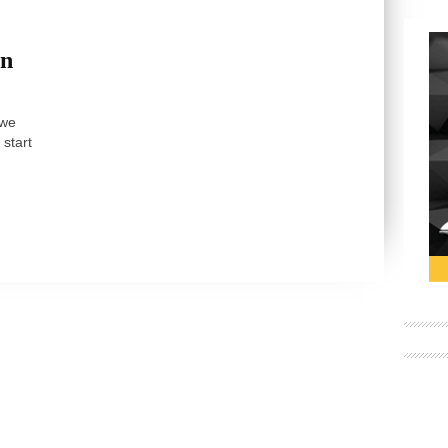
en
uwe
 start