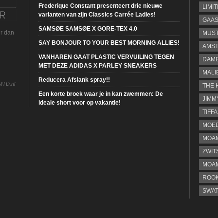
Frederique Constant presenteert drie nieuwe
LIMI
varianten van zijn Classics Carrée Ladies!
GAA
SAMSØE SAMSØE X GORE-TEX 4.0
ur dan
MUS
SAY BONJOUR TO YOUR BEST MORNING ALLIES!
AMST
VANHAREN GAAT PLASTIC VERVUILING TEGEN
DAME
MET DEZE ADIDAS X PARLEY SNEAKERS
MALI
Reducera Afslank spray!!
MTD.nl
THE 
Een korte broek waar je in kan zwemmen: De
JIMM
ideale short voor op vakantie!
TIFF
MOE
MOAM
ZWIT
MOA
ROOK
SWA