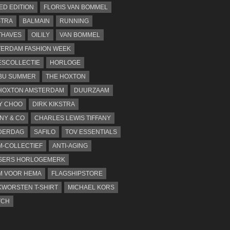
TED EDITION
FLORIS VAN BOMMEL
STRA
BALMAIN
RUNNING
THAVES
OILILY
VAN BOMMEL
ERDAM FASHION WEEK
SCOLLECTIE
HORLOGE
BU SUMMER
THE HOXTON
HOXTON AMSTERDAM
DUURZAAM
Y CHOO
DIRK KIKSTRA
ANY & CO
CHARLES LEWIS TIFFANY
DERDAG
SAFILO
TOV ESSENTIALS
-COLLECTIEF
ANTI-AGING
SERS HORLOGEMERK
M VOOR HEMA
FLAGSHIPSTORE
WORSTEN T-SHIRT
MICHAEL KORS
TCH