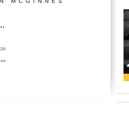
N MCGINNES"
s…
OOR
ura