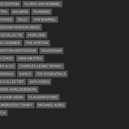
TED EDITION
FLORIS VAN BOMMEL
STRA
BALMAIN
RUNNING
THAVES
OILILY
VAN BOMMEL
ERDAM FASHION WEEK
SCOLLECTIE
HORLOGE
BU SUMMER
THE HOXTON
HOXTON AMSTERDAM
DUURZAAM
Y CHOO
DIRK KIKSTRA
ANY & CO
CHARLES LEWIS TIFFANY
DERDAG
SAFILO
TOV ESSENTIALS
-COLLECTIEF
ANTI-AGING
SERS HORLOGEMERK
M VOOR HEMA
FLAGSHIPSTORE
WORSTEN T-SHIRT
MICHAEL KORS
TCH