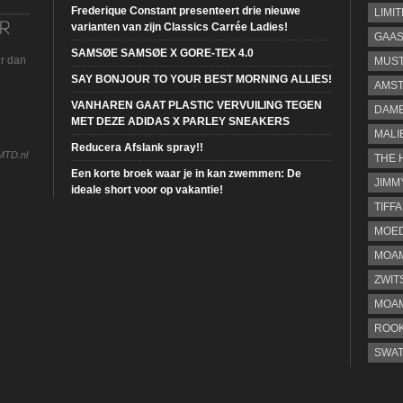
Frederique Constant presenteert drie nieuwe
LIMI
varianten van zijn Classics Carrée Ladies!
GAA
SAMSØE SAMSØE X GORE-TEX 4.0
ur dan
MUS
SAY BONJOUR TO YOUR BEST MORNING ALLIES!
AMST
VANHAREN GAAT PLASTIC VERVUILING TEGEN
DAME
MET DEZE ADIDAS X PARLEY SNEAKERS
MALI
Reducera Afslank spray!!
MTD.nl
THE 
Een korte broek waar je in kan zwemmen: De
JIMM
ideale short voor op vakantie!
TIFF
MOE
MOAM
ZWIT
MOA
ROOK
SWA