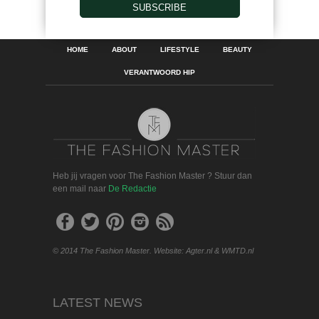
SUBSCRIBE
HOME
ABOUT
LIFESTYLE
BEAUTY
VERANTWOORD HIP
Heb jij vragen voor The Fashion Master ? Stuur dan
een mail naar
De Redactie
© 2014 The Fashion Master. Website: Agter.nl & WMTD.nl
LATEST NEWS