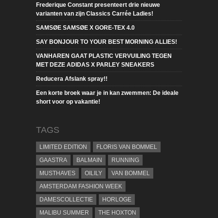
Frederique Constant presenteert drie nieuwe
varianten van zijn Classics Carrée Ladies!
SAMSØE SAMSØE X GORE-TEX 4.0
SAY BONJOUR TO YOUR BEST MORNING ALLIES!
VANHAREN GAAT PLASTIC VERVUILING TEGEN
MET DEZE ADIDAS X PARLEY SNEAKERS
Reducera Afslank spray!!
Een korte broek waar je in kan zwemmen: De ideale
short voor op vakantie!
TAGS
LIMITED EDITION
FLORIS VAN BOMMEL
GAASTRA
BALMAIN
RUNNING
MUSTHAVES
OILILY
VAN BOMMEL
AMSTERDAM FASHION WEEK
DAMESCOLLECTIE
HORLOGE
MALIBU SUMMER
THE HOXTON