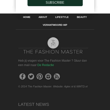
SUBSCRIBE
HOME
ABOUT
LIFESTYLE
BEAUTY
VERANTWOORD HIP
Heb jij vragen voor The Fashion Master ? Stuur dan
een mail naar
De Redactie
© 2014 The Fashion Master. Website: Agter.nl & WMTD.nl
LATEST NEWS