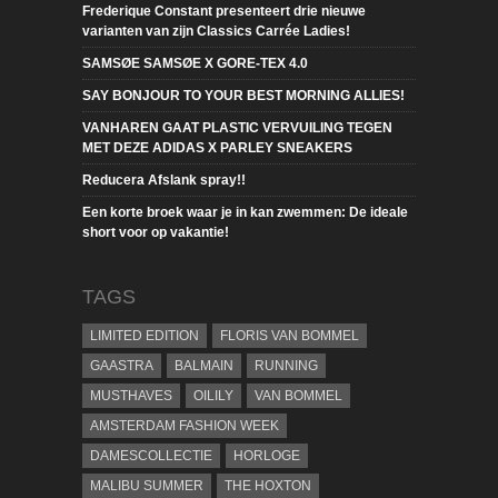
Frederique Constant presenteert drie nieuwe
varianten van zijn Classics Carrée Ladies!
SAMSØE SAMSØE X GORE-TEX 4.0
SAY BONJOUR TO YOUR BEST MORNING ALLIES!
VANHAREN GAAT PLASTIC VERVUILING TEGEN
MET DEZE ADIDAS X PARLEY SNEAKERS
Reducera Afslank spray!!
Een korte broek waar je in kan zwemmen: De ideale
short voor op vakantie!
TAGS
LIMITED EDITION
FLORIS VAN BOMMEL
GAASTRA
BALMAIN
RUNNING
MUSTHAVES
OILILY
VAN BOMMEL
AMSTERDAM FASHION WEEK
DAMESCOLLECTIE
HORLOGE
MALIBU SUMMER
THE HOXTON