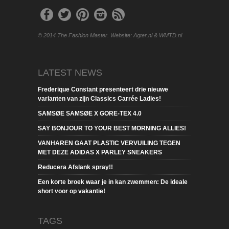
© 2014 The Fashion Master. Website: Agter.nl & WMTD.nl
LATEST NEWS
Frederique Constant presenteert drie nieuwe
varianten van zijn Classics Carrée Ladies!
SAMSØE SAMSØE X GORE-TEX 4.0
SAY BONJOUR TO YOUR BEST MORNING ALLIES!
VANHAREN GAAT PLASTIC VERVUILING TEGEN
MET DEZE ADIDAS X PARLEY SNEAKERS
Reducera Afslank spray!!
Een korte broek waar je in kan zwemmen: De ideale
short voor op vakantie!
TAGS