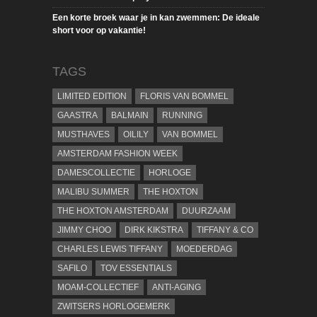
Een korte broek waar je in kan zwemmen: De ideale
short voor op vakantie!
TAGS
LIMITED EDITION
FLORIS VAN BOMMEL
GAASTRA
BALMAIN
RUNNING
MUSTHAVES
OILILY
VAN BOMMEL
AMSTERDAM FASHION WEEK
DAMESCOLLECTIE
HORLOGE
MALIBU SUMMER
THE HOXTON
THE HOXTON AMSTERDAM
DUURZAAM
JIMMY CHOO
DIRK KIKSTRA
TIFFANY & CO
CHARLES LEWIS TIFFANY
MOEDERDAG
SAFILO
TOV ESSENTIALS
MOAM-COLLECTIEF
ANTI-AGING
ZWITSERS HORLOGEMERK