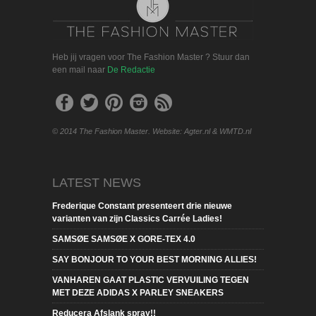
Heb jij vragen voor The Fashion Master ? Stuur dan
een mail naar
De Redactie
© 2014 The Fashion Master. Website: Agter.nl & WMTD.nl
LATEST NEWS
Frederique Constant presenteert drie nieuwe
varianten van zijn Classics Carrée Ladies!
SAMSØE SAMSØE X GORE-TEX 4.0
SAY BONJOUR TO YOUR BEST MORNING ALLIES!
VANHAREN GAAT PLASTIC VERVUILING TEGEN
MET DEZE ADIDAS X PARLEY SNEAKERS
Reducera Afslank spray!!