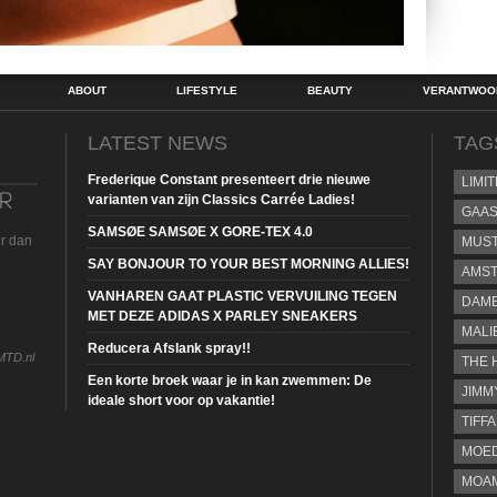
ABOUT
LIFESTYLE
BEAUTY
VERANTWOOR
LATEST NEWS
TAG
Frederique Constant presenteert drie nieuwe
LIMI
varianten van zijn Classics Carrée Ladies!
GAA
SAMSØE SAMSØE X GORE-TEX 4.0
ur dan
MUS
SAY BONJOUR TO YOUR BEST MORNING ALLIES!
AMST
VANHAREN GAAT PLASTIC VERVUILING TEGEN
DAME
MET DEZE ADIDAS X PARLEY SNEAKERS
MALI
Reducera Afslank spray!!
MTD.nl
THE 
Een korte broek waar je in kan zwemmen: De
JIMM
ideale short voor op vakantie!
TIFF
MOE
MOAM