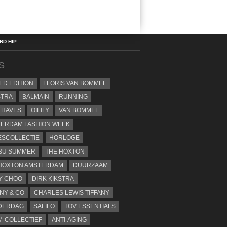
D HIP
S
TED EDITION
FLORIS VAN BOMMEL
STRA
BALMAIN
RUNNING
THAVES
OILILY
VAN BOMMEL
ERDAM FASHION WEEK
SCOLLECTIE
HORLOGE
BU SUMMER
THE HOXTON
HOXTON AMSTERDAM
DUURZAAM
Y CHOO
DIRK KIKSTRA
ANY & CO
CHARLES LEWIS TIFFANY
DERDAG
SAFILO
TOV ESSENTIALS
-COLLECTIEF
ANTI-AGING