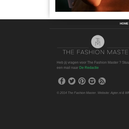
HOME
Heb jij vragen voor The Fashion Master ? Stu
een mail naar
De Redactie
© 2014 The Fashion Master. Website: Agter.nl & W