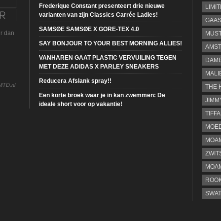
Frederique Constant presenteert drie nieuwe
LIMI
varianten van zijn Classics Carrée Ladies!
GAA
SAMSØE SAMSØE X GORE-TEX 4.0
ur dan
MUS
SAY BONJOUR TO YOUR BEST MORNING ALLIES!
AMST
VANHAREN GAAT PLASTIC VERVUILING TEGEN
DAME
MET DEZE ADIDAS X PARLEY SNEAKERS
MALI
Reducera Afslank spray!!
MTD.nl
THE 
Een korte broek waar je in kan zwemmen: De
JIMM
ideale short voor op vakantie!
TIFF
MOE
MOAM
ZWIT
MOA
ROOK
SWA