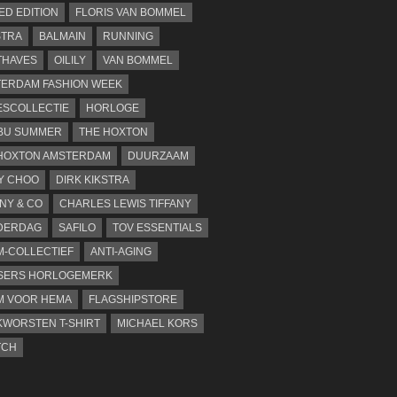
TED EDITION
FLORIS VAN BOMMEL
STRA
BALMAIN
RUNNING
THAVES
OILILY
VAN BOMMEL
ERDAM FASHION WEEK
SCOLLECTIE
HORLOGE
BU SUMMER
THE HOXTON
HOXTON AMSTERDAM
DUURZAAM
Y CHOO
DIRK KIKSTRA
ANY & CO
CHARLES LEWIS TIFFANY
DERDAG
SAFILO
TOV ESSENTIALS
-COLLECTIEF
ANTI-AGING
SERS HORLOGEMERK
M VOOR HEMA
FLAGSHIPSTORE
WORSTEN T-SHIRT
MICHAEL KORS
TCH