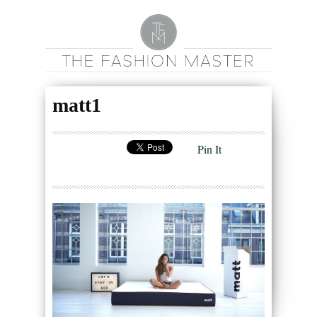
matt1
Pin It