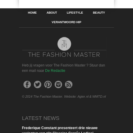
HOME
ABOUT
LIFESTYLE
BEAUTY
VERANTWOORD HIP
Heb jij vragen voor The Fashion Master ? Stuur dan
een mail naar
De Redactie
© 2014 The Fashion Master. Website: Agter.nl & WMTD.nl
LATEST NEWS
Frederique Constant presenteert drie nieuwe