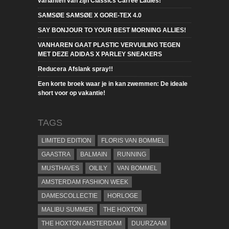
varianten van zijn Classics Carrée Ladies!
SAMSØE SAMSØE X GORE-TEX 4.0
SAY BONJOUR TO YOUR BEST MORNING ALLIES!
VANHAREN GAAT PLASTIC VERVUILING TEGEN
MET DEZE ADIDAS X PARLEY SNEAKERS
Reducera Afslank spray!!
Een korte broek waar je in kan zwemmen: De ideale
short voor op vakantie!
TAGS
LIMITED EDITION
FLORIS VAN BOMMEL
GAASTRA
BALMAIN
RUNNING
MUSTHAVES
OILILY
VAN BOMMEL
AMSTERDAM FASHION WEEK
DAMESCOLLECTIE
HORLOGE
MALIBU SUMMER
THE HOXTON
THE HOXTON AMSTERDAM
DUURZAAM