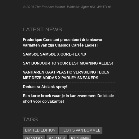
© 2014 The Fashion Master. Website: Agter.nl & WMTD.nl
LATEST NEWS
Frederique Constant presenteert drie nieuwe
varianten van zijn Classics Carrée Ladies!
SAMSØE SAMSØE X GORE-TEX 4.0
SAY BONJOUR TO YOUR BEST MORNING ALLIES!
VANHAREN GAAT PLASTIC VERVUILING TEGEN
MET DEZE ADIDAS X PARLEY SNEAKERS
Reducera Afslank spray!!
Een korte broek waar je in kan zwemmen: De ideale
short voor op vakantie!
TAGS
LIMITED EDITION
FLORIS VAN BOMMEL
GAASTRA
BALMAIN
RUNNING