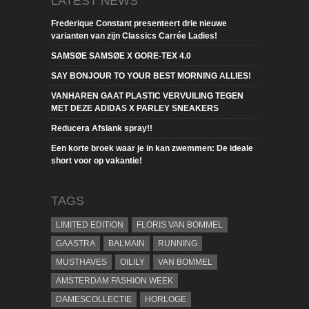
LATEST NEWS
Frederique Constant presenteert drie nieuwe
varianten van zijn Classics Carrée Ladies!
SAMSØE SAMSØE X GORE-TEX 4.0
SAY BONJOUR TO YOUR BEST MORNING ALLIES!
VANHAREN GAAT PLASTIC VERVUILING TEGEN
MET DEZE ADIDAS X PARLEY SNEAKERS
Reducera Afslank spray!!
Een korte broek waar je in kan zwemmen: De ideale
short voor op vakantie!
TAGS
LIMITED EDITION
FLORIS VAN BOMMEL
GAASTRA
BALMAIN
RUNNING
MUSTHAVES
OILILY
VAN BOMMEL
AMSTERDAM FASHION WEEK
DAMESCOLLECTIE
HORLOGE