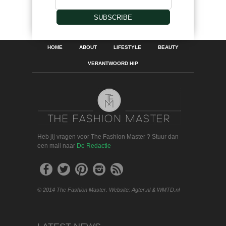
SUBSCRIBE
HOME
ABOUT
LIFESTYLE
BEAUTY
VERANTWOORD HIP
Heb jij vragen voor The Fashion Master ? Stuur dan
een mail naar
De Redactie
© 2014 The Fashion Master. Website: Agter.nl & WMTD.nl