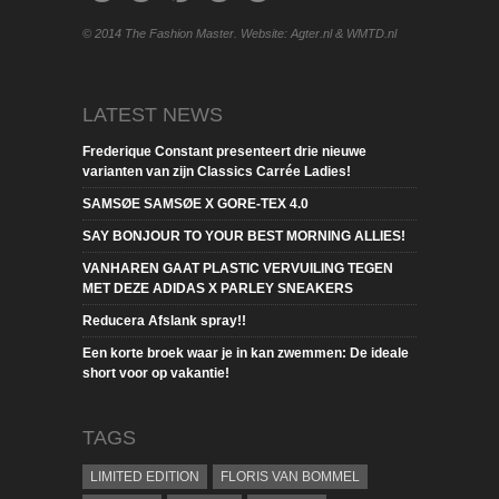
© 2014 The Fashion Master. Website: Agter.nl & WMTD.nl
LATEST NEWS
Frederique Constant presenteert drie nieuwe
varianten van zijn Classics Carrée Ladies!
SAMSØE SAMSØE X GORE-TEX 4.0
SAY BONJOUR TO YOUR BEST MORNING ALLIES!
VANHAREN GAAT PLASTIC VERVUILING TEGEN
MET DEZE ADIDAS X PARLEY SNEAKERS
Reducera Afslank spray!!
Een korte broek waar je in kan zwemmen: De ideale
short voor op vakantie!
TAGS
LIMITED EDITION
FLORIS VAN BOMMEL