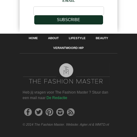
EMAIL
SUBSCRIBE
HOME
ABOUT
LIFESTYLE
BEAUTY
VERANTWOORD HIP
Heb jij vragen voor The Fashion Master ? Stuur dan
een mail naar
De Redactie
© 2014 The Fashion Master. Website: Agter.nl & WMTD.nl