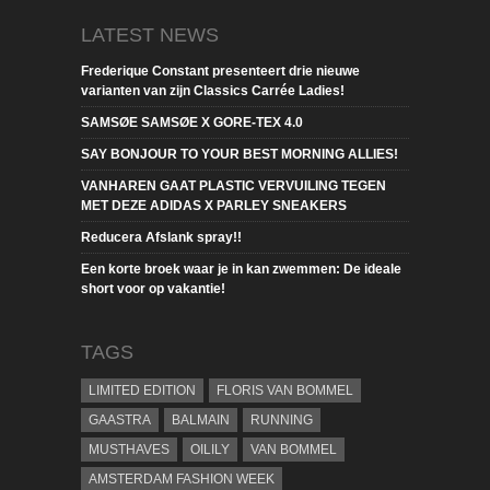
LATEST NEWS
Frederique Constant presenteert drie nieuwe
varianten van zijn Classics Carrée Ladies!
SAMSØE SAMSØE X GORE-TEX 4.0
SAY BONJOUR TO YOUR BEST MORNING ALLIES!
VANHAREN GAAT PLASTIC VERVUILING TEGEN
MET DEZE ADIDAS X PARLEY SNEAKERS
Reducera Afslank spray!!
Een korte broek waar je in kan zwemmen: De ideale
short voor op vakantie!
TAGS
LIMITED EDITION
FLORIS VAN BOMMEL
GAASTRA
BALMAIN
RUNNING
MUSTHAVES
OILILY
VAN BOMMEL
AMSTERDAM FASHION WEEK