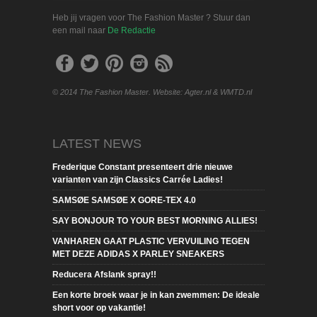
Heb jij vragen voor The Fashion Master ? Stuur dan
een mail naar
De Redactie
© 2014 The Fashion Master. Website: Agter.nl & WMTD.nl
LATEST NEWS
Frederique Constant presenteert drie nieuwe
varianten van zijn Classics Carrée Ladies!
SAMSØE SAMSØE X GORE-TEX 4.0
SAY BONJOUR TO YOUR BEST MORNING ALLIES!
VANHAREN GAAT PLASTIC VERVUILING TEGEN
MET DEZE ADIDAS X PARLEY SNEAKERS
Reducera Afslank spray!!
Een korte broek waar je in kan zwemmen: De ideale
short voor op vakantie!