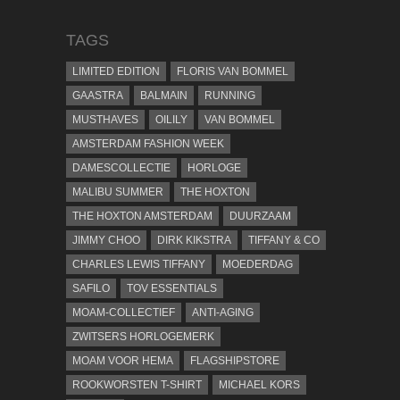
TAGS
LIMITED EDITION
FLORIS VAN BOMMEL
GAASTRA
BALMAIN
RUNNING
MUSTHAVES
OILILY
VAN BOMMEL
AMSTERDAM FASHION WEEK
DAMESCOLLECTIE
HORLOGE
MALIBU SUMMER
THE HOXTON
THE HOXTON AMSTERDAM
DUURZAAM
JIMMY CHOO
DIRK KIKSTRA
TIFFANY & CO
CHARLES LEWIS TIFFANY
MOEDERDAG
SAFILO
TOV ESSENTIALS
MOAM-COLLECTIEF
ANTI-AGING
ZWITSERS HORLOGEMERK
MOAM VOOR HEMA
FLAGSHIPSTORE
ROOKWORSTEN T-SHIRT
MICHAEL KORS