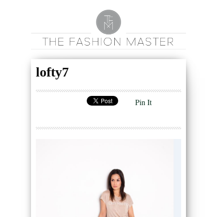
lofty7
Pin It