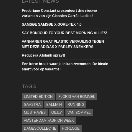
LATEST NEWS
Frederique Constant presenteert drie nieuwe
varianten van zijn Classics Carrée Ladies!
SAMSØE SAMSØE X GORE-TEX 4.0
SAY BONJOUR TO YOUR BEST MORNING ALLIES!
VANHAREN GAAT PLASTIC VERVUILING TEGEN
MET DEZE ADIDAS X PARLEY SNEAKERS
Reducera Afslank spray!!
Een korte broek waar je in kan zwemmen: De ideale
short voor op vakantie!
TAGS
LIMITED EDITION
FLORIS VAN BOMMEL
GAASTRA
BALMAIN
RUNNING
MUSTHAVES
OILILY
VAN BOMMEL
AMSTERDAM FASHION WEEK
DAMESCOLLECTIE
HORLOGE