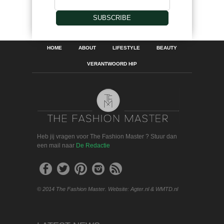
SUBSCRIBE
HOME
ABOUT
LIFESTYLE
BEAUTY
VERANTWOORD HIP
Heb jij vragen voor The Fashion Master ? Stuur dan
een mail naar
De Redactie
© 2014 The Fashion Master. Website: Agter.nl & WMTD.nl