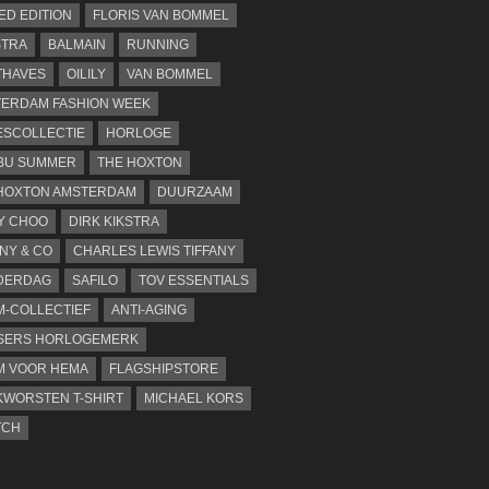
TED EDITION
FLORIS VAN BOMMEL
STRA
BALMAIN
RUNNING
THAVES
OILILY
VAN BOMMEL
ERDAM FASHION WEEK
SCOLLECTIE
HORLOGE
BU SUMMER
THE HOXTON
HOXTON AMSTERDAM
DUURZAAM
Y CHOO
DIRK KIKSTRA
ANY & CO
CHARLES LEWIS TIFFANY
DERDAG
SAFILO
TOV ESSENTIALS
-COLLECTIEF
ANTI-AGING
SERS HORLOGEMERK
M VOOR HEMA
FLAGSHIPSTORE
WORSTEN T-SHIRT
MICHAEL KORS
TCH