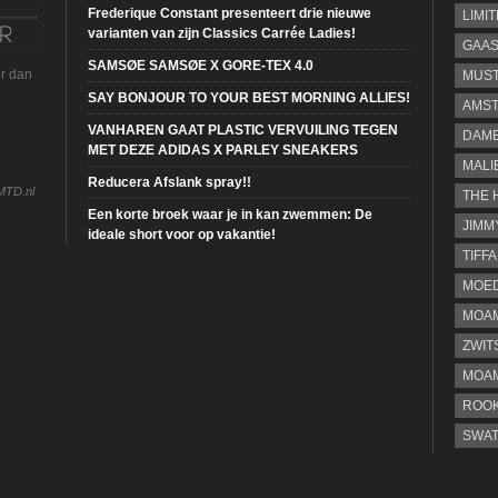
Frederique Constant presenteert drie nieuwe
LIMI
varianten van zijn Classics Carrée Ladies!
GAA
SAMSØE SAMSØE X GORE-TEX 4.0
ur dan
MUS
SAY BONJOUR TO YOUR BEST MORNING ALLIES!
AMST
VANHAREN GAAT PLASTIC VERVUILING TEGEN
DAME
MET DEZE ADIDAS X PARLEY SNEAKERS
MALI
Reducera Afslank spray!!
MTD.nl
THE 
Een korte broek waar je in kan zwemmen: De
JIMM
ideale short voor op vakantie!
TIFF
MOE
MOAM
ZWIT
MOA
ROOK
SWA