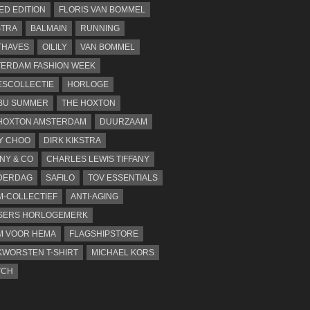
TED EDITION
FLORIS VAN BOMMEL
STRA
BALMAIN
RUNNING
THAVES
OILILY
VAN BOMMEL
ERDAM FASHION WEEK
SCOLLECTIE
HORLOGE
BU SUMMER
THE HOXTON
HOXTON AMSTERDAM
DUURZAAM
Y CHOO
DIRK KIKSTRA
ANY & CO
CHARLES LEWIS TIFFANY
DERDAG
SAFILO
TOV ESSENTIALS
-COLLECTIEF
ANTI-AGING
SERS HORLOGEMERK
M VOOR HEMA
FLAGSHIPSTORE
WORSTEN T-SHIRT
MICHAEL KORS
TCH