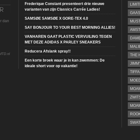
Frederique Constant presenteert drie nieuwe
LIMI
varianten van zijn Classics Carrée Ladies!
GAA
SAMSØE SAMSØE X GORE-TEX 4.0
ur dan
MUS
SAY BONJOUR TO YOUR BEST MORNING ALLIES!
AMST
VANHAREN GAAT PLASTIC VERVUILING TEGEN
DAME
MET DEZE ADIDAS X PARLEY SNEAKERS
MALI
Reducera Afslank spray!!
MTD.nl
THE 
Een korte broek waar je in kan zwemmen: De
JIMM
ideale short voor op vakantie!
TIFF
MOE
MOAM
ZWIT
MOA
ROOK
SWA