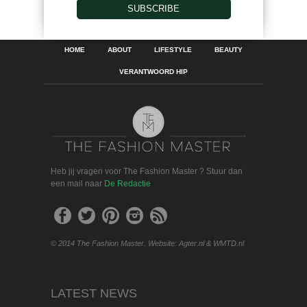
SUBSCRIBE
HOME
ABOUT
LIFESTYLE
BEAUTY
VERANTWOORD HIP
Heb jij vragen voor The Fashion Master ? Stuur dan
een mail naar
De Redactie
© 2014 The Fashion Master. Website: Agter.nl & WMTD.nl
LATEST NEWS