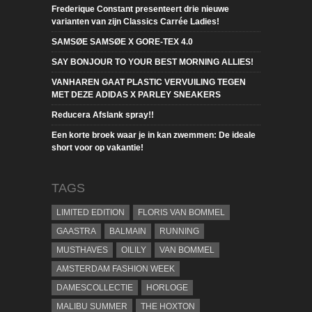
Frederique Constant presenteert drie nieuwe
varianten van zijn Classics Carrée Ladies!
SAMSØE SAMSØE X GORE-TEX 4.0
SAY BONJOUR TO YOUR BEST MORNING ALLIES!
VANHAREN GAAT PLASTIC VERVUILING TEGEN
MET DEZE ADIDAS X PARLEY SNEAKERS
Reducera Afslank spray!!
Een korte broek waar je in kan zwemmen: De ideale
short voor op vakantie!
TAGS
LIMITED EDITION
FLORIS VAN BOMMEL
GAASTRA
BALMAIN
RUNNING
MUSTHAVES
OILILY
VAN BOMMEL
AMSTERDAM FASHION WEEK
DAMESCOLLECTIE
HORLOGE
MALIBU SUMMER
THE HOXTON