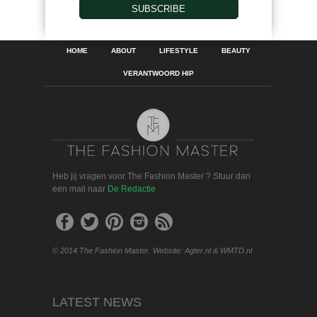
SUBSCRIBE
HOME
ABOUT
LIFESTYLE
BEAUTY
VERANTWOORD HIP
Heb jij vragen voor The Fashion Master ? Stuur dan
een mail naar
De Redactie
© 2014 The Fashion Master. Website: Agter.nl & WMTD.nl
LATEST NEWS