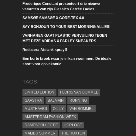
Frederique Constant presenteert drie nieuwe
varianten van zijn Classics Carrée Ladies!
SAMSØE SAMSØE X GORE-TEX 4.0
SAY BONJOUR TO YOUR BEST MORNING ALLIES!
VANHAREN GAAT PLASTIC VERVUILING TEGEN
MET DEZE ADIDAS X PARLEY SNEAKERS
Reducera Afslank spray!!
Een korte broek waar je in kan zwemmen: De ideale
short voor op vakantie!
TAGS
LIMITED EDITION
FLORIS VAN BOMMEL
GAASTRA
BALMAIN
RUNNING
MUSTHAVES
OILILY
VAN BOMMEL
AMSTERDAM FASHION WEEK
DAMESCOLLECTIE
HORLOGE
MALIBU SUMMER
THE HOXTON