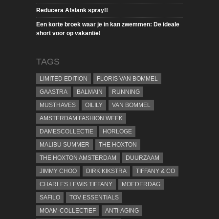
Reducera Afslank spray!!
Een korte broek waar je in kan zwemmen: De ideale
short voor op vakantie!
TAGS
LIMITED EDITION
FLORIS VAN BOMMEL
GAASTRA
BALMAIN
RUNNING
MUSTHAVES
OILILY
VAN BOMMEL
AMSTERDAM FASHION WEEK
DAMESCOLLECTIE
HORLOGE
MALIBU SUMMER
THE HOXTON
THE HOXTON AMSTERDAM
DUURZAAM
JIMMY CHOO
DIRK KIKSTRA
TIFFANY & CO
CHARLES LEWIS TIFFANY
MOEDERDAG
SAFILO
TOV ESSENTIALS
MOAM-COLLECTIEF
ANTI-AGING